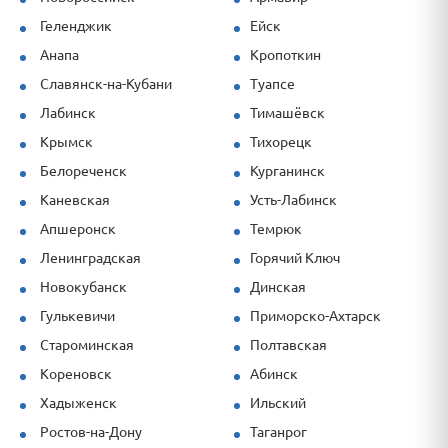
Геленджик
Ейск
Анапа
Кропоткин
Славянск-на-Кубани
Туапсе
Лабинск
Тимашёвск
Крымск
Тихорецк
Белореченск
Курганинск
Каневская
Усть-Лабинск
Апшеронск
Темрюк
Ленинградская
Горячий Ключ
Новокубанск
Динская
Гулькевичи
Приморско-Ахтарск
Староминская
Полтавская
Кореновск
Абинск
Хадыженск
Ильский
Ростов-на-Дону
Таганрог