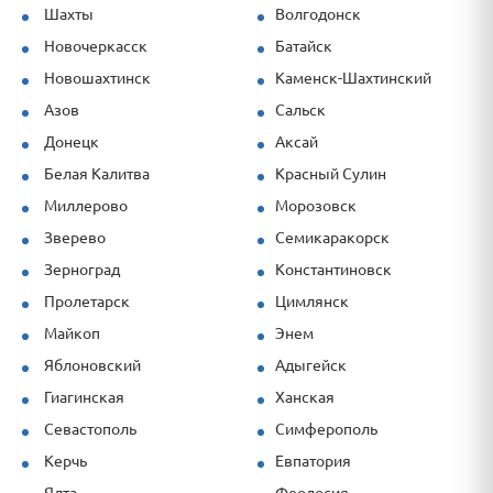
Шахты
Волгодонск
Новочеркасск
Батайск
Новошахтинск
Каменск-Шахтинский
Азов
Сальск
Донецк
Аксай
Белая Калитва
Красный Сулин
Миллерово
Морозовск
Зверево
Семикаракорск
Зерноград
Константиновск
Пролетарск
Цимлянск
Майкоп
Энем
Яблоновский
Адыгейск
Гиагинская
Ханская
Севастополь
Симферополь
Керчь
Евпатория
Ялта
Феодосия