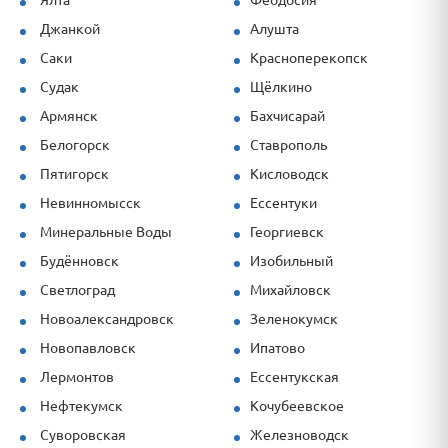
Джанкой
Алушта
Саки
Красноперекопск
Судак
Щёлкино
Армянск
Бахчисарай
Белогорск
Ставрополь
Пятигорск
Кисловодск
Невинномысск
Ессентуки
Минеральные Воды
Георгиевск
Будённовск
Изобильный
Светлоград
Михайловск
Новоалександровск
Зеленокумск
Новопавловск
Ипатово
Лермонтов
Ессентукская
Нефтекумск
Кочубеевское
Суворовская
Железноводск