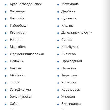
Красногвардейское
Махачкала
Хасавюрт
Дербент
Каспийск
Буйнакск
Избербаш
Кизляр
Кизилюрт
Дагестанские Огни
Назрань
Сунжа
Малгобек
Карабулак
Орджоникидзевская
Экажево
Нальчик
Прохладный
Баксан
Нарткала
Майский
Тырныауз
Терек
Черкесск
Усть-Джегута
Карачаевск
Зеленчукская
Учкекен
Хабез
Владикавказ