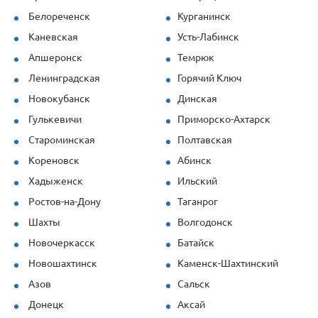
Белореченск
Курганинск
Каневская
Усть-Лабинск
Апшеронск
Темрюк
Ленинградская
Горячий Ключ
Новокубанск
Динская
Гулькевичи
Приморско-Ахтарск
Староминская
Полтавская
Кореновск
Абинск
Хадыженск
Ильский
Ростов-на-Дону
Таганрог
Шахты
Волгодонск
Новочеркасск
Батайск
Новошахтинск
Каменск-Шахтинский
Азов
Сальск
Донецк
Аксай