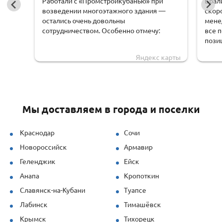
Работали с «Промстройкубанью» при
Брал
возведении многоэтажного здания —
скор
остались очень довольны
мене
сотрудничеством. Особенно отмечу:
все 
пози
оперативную обработку заявки;
чем 
Яндекс карты
доста
чёткую логистику и соблюдение сроков
обору
доставки;
удоб
грамотную техническую поддержку —
Мы доставляем в города и поселки
специалисты быстро рассчитывали
нагрузки и предлагали решения под
наши задачи.
Краснодар
Сочи
Новороссийск
Армавир
Продукция (опалубка перекрытий и
стеновая) показала себя отлично даже
Геленджик
Ейск
при повышенных нагрузках. Спасибо за
Анапа
Кропоткин
профессионализм!
Славянск-на-Кубани
Туапсе
Лабинск
Тимашёвск
Крымск
Тихорецк