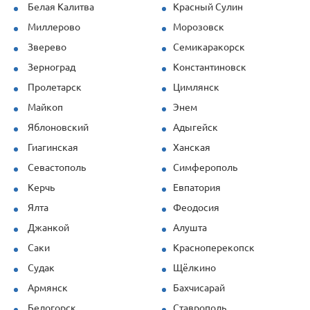
Белая Калитва
Красный Сулин
Миллерово
Морозовск
Зверево
Семикаракорск
Зерноград
Константиновск
Пролетарск
Цимлянск
Майкоп
Энем
Яблоновский
Адыгейск
Гиагинская
Ханская
Севастополь
Симферополь
Керчь
Евпатория
Ялта
Феодосия
Джанкой
Алушта
Саки
Красноперекопск
Судак
Щёлкино
Армянск
Бахчисарай
Белогорск
Ставрополь