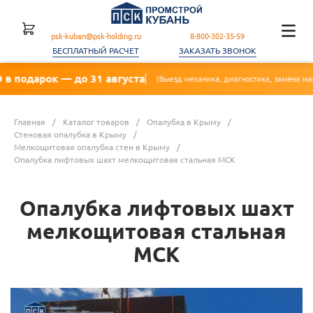
psk-kuban@psk-holding.ru
8-800-302-35-59
БЕСПЛАТНЫЙ РАСЧЕТ
ЗАКАЗАТЬ ЗВОНОК
 — до 31 августа

(Выезд механика, диагностика, замена масла, фильтра)
Главная
/
Каталог товаров
/
Опалубка в Крыму
/
Стеновая опалубка в Крыму
/
Мелкощитовая опалубка стен в Крыму
/
Опалубка лифтовых шахт мелкощитовая стальная МСК
Опалубка лифтовых шахт
мелкощитовая стальная
МСК