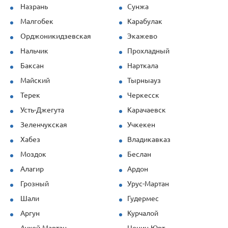
Назрань
Сунжа
Малгобек
Карабулак
Орджоникидзевская
Экажево
Нальчик
Прохладный
Баксан
Нарткала
Майский
Тырныауз
Терек
Черкесск
Усть-Джегута
Карачаевск
Зеленчукская
Учкекен
Хабез
Владикавказ
Моздок
Беслан
Алагир
Ардон
Грозный
Урус-Мартан
Шали
Гудермес
Аргун
Курчалой
Ачхой-Мартан
Цоцин-Юрт