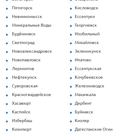
Пятигорск
Кисловодск
Невинномысск
Ессентуки
Минеральные Воды
Георгиевск
Будённовск
Изобильный
Светлоград
Михайловск
Новоалександровск
Зеленокумск
Новопавловск
Ипатово
Лермонтов
Ессентукская
Нефтекумск
Кочубеевское
Суворовская
Железноводск
Красногвардейское
Махачкала
Хасавюрт
Дербент
Каспийск
Буйнакск
Избербаш
Кизляр
Кизилюрт
Дагестанские Огни